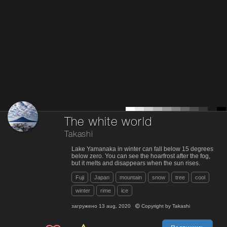
The white world
Takashi
Lake Yamanaka in winter can fall below 15 degrees
below zero. You can see the hoarfrost after the fog,
but it melts and disappears when the sun rises.
Fuji
Japan
mountain
snow
tree
cool
winter
rime
ice
загружено
13 aug, 2020
Copyright by
Takashi