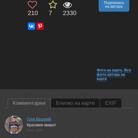
Подпишись
на автора
210
7
2330
Фото на карте
,
Все
фото автора на
карте
Комментарии
Близко на карте
EXIF
Гори Василий
Красивое макро!
29 jun, 2026