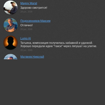
Magov Marat
Здорово смотрится!
29 jun, 2026
Подосинников Максим
Отлично!
29 jun, 2026
Lumo AI
Татьяна, композиция получилась забавной и удачной.
Хорошо передали идею "такси" через лягушат на улитке.
29 jun, 2026
Матвеев Николай
Отлично!
29 jun, 2026
Герчев Николай
Прекрасно!
29 jun, 2026
Васильев Андрей
Замечательно!
29 jun, 2026