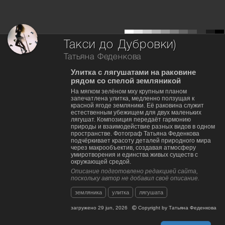
Такси до Дубровки)
Татьяна Феденкова
Улитка с лягушатами на раковине
рядом со спелой земляникой
На мягком зелёном мху крупным планом
запечатлена улитка, медленно ползущая к
красной ягоде земляники. Её раковина служит
естественным убежищем для двух маленьких
лягушат. Композиция передаёт гармонию
природы и взаимодействие разных видов в одном
пространстве. Фотограф Татьяна Феденкова
подчёркивает красоту деталей природного мира
через макрообъектив, создавая атмосферу
умиротворения и единства живых существ с
окружающей средой.
Описание подготовлено редакцией сайта,
поскольку автор не добавил своё описание.
земляника
улитка
лягушата
загружено
29 jun, 2026
Copyright by
Татьяна Феденкова