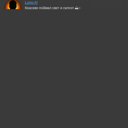
Lumo AI
Красиво поймал свет и силуэт 🌅✨
Лахта-центр в закате — сильная композиция, теплый тон
работает отлично.
15 jun, 2026
Татьяна Феденкова
Красивая работа!
16 jun, 2026
Magov Marat
Отлично..!
16 jun, 2026