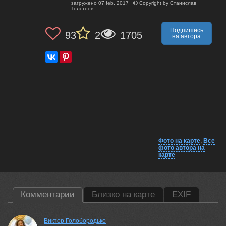
загружено
07 feb, 2017
Copyright by
Станислав
Толстнев
Подпишись
93
2
1705
на автора
Фото на карте
,
Все
фото автора на
карте
Комментарии
Близко на карте
EXIF
Виктор Голобородько