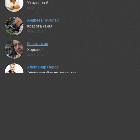
Ух здорово!
07 feb, 2017
Андреев Николай
Красота какая.
07 feb, 2017
Константин
Хорошо!
07 feb, 2017
Александр Перов
Эффектный кадр, нравится!
07 feb, 2017
Николай Морский
ХОРОШО!
07 feb, 2017
Сагайдак Павел
Отличный грот!
07 feb, 2017
Таймас