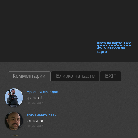
Фото на карте
,
Все
фото автора на
карте
Комментарии
Близко на карте
EXIF
Арсен Алабердов
красиво!
08 feb, 2017
Лукьяненко Иван
Отлично!
08 feb, 2017