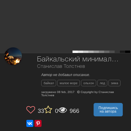
Байкальский минимализм
Станислав Толстнев
Автор не добавил описание.
байкал
малое море
ольхон
лед
зима
загружено
08 feb, 2017
Copyright by
Станислав
Толстнев
Подпишись
33
0
966
на автора