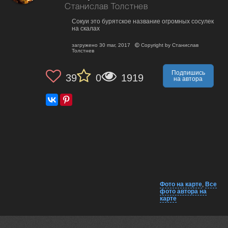
Станислав Толстнев
Сокуи это бурятское название огромных сосулек
на скалах
загружено
30 mar, 2017
Copyright by
Станислав
Толстнев
Подпишись
39
0
1919
на автора
Фото на карте
,
Все
фото автора на
карте