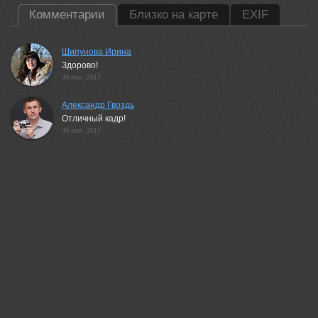
Комментарии
Близко на карте
EXIF
Шипунова Ирина
Здорово!
30 mar, 2017
Александр Гвоздь
Отличный кадр!
30 mar, 2017
Akira Enzeru
Здорово!
30 mar, 2017
Неля Рачкова
Красиво!
30 mar, 2017
Сергей Волков
понравилось!
30 mar, 2017