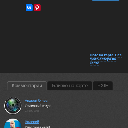
Фото на карте
,
Все
фото автора на
карте
Комментарии
Близко на карте
EXIF
Андрей Огнев
Отличный кадр!
03 jun, 2026
Валерий
Классный кадр!