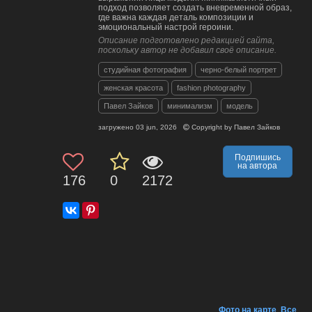
подход позволяет создать вневременной образ,
где важна каждая деталь композиции и
эмоциональный настрой героини.
Описание подготовлено редакцией сайта,
поскольку автор не добавил своё описание.
студийная фотография
черно-белый портрет
женская красота
fashion photography
Павел Зайков
минимализм
модель
загружено
03 jun, 2026
Copyright by
Павел Зайков
Подпишись
на автора
176
0
2172
Фото на карте
,
Все