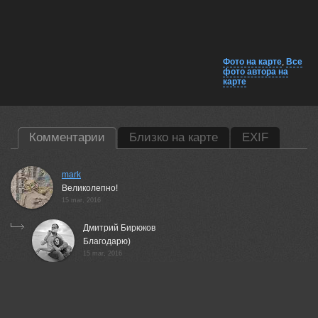
Фото на карте
,
Все
фото автора на
карте
Комментарии
Близко на карте
EXIF
mark
Великолепно!
15 mar, 2016
Дмитрий Бирюков
Благодарю)
15 mar, 2016
Сергей
Классная работа!
16 mar, 2016