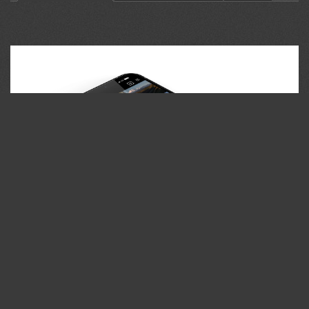
35PHOTO Mobile App
Загружайте работы на сайт прямо из мобильного
приложения. Ставьте лайки, подписывайтесь на других
участников, оставляйте комментарии. Возможность
смотреть за тем кто поставил вам лайк, а так же
возможность загружать работы в приложение
участникам не прошедшим модерацию.