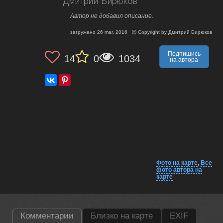
Дмитрий Бирюков
Автор не добавил описание.
загружено
26 mar, 2016
Copyright by
Дмитрий Бирюков
Подпишись
14
0
1034
на автора
Фото на карте
,
Все
фото автора на
карте
Комментарии
Близко на карте
EXIF