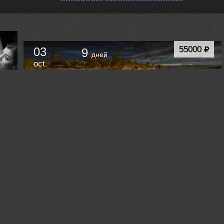
55000
03
9
дней
oct.
Фототур на Ладогу. Золотая осень в
Питкяранте
Питкяранта
Russia /