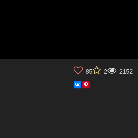
85
2
2152