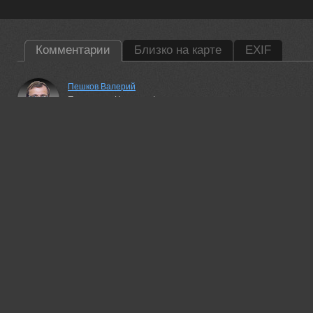
Комментарии
Близко на карте
EXIF
Пешков Валерий
Пикантно... Нравится!
17 may, 2016
Борис Раба
Интересно!
18 may, 2016