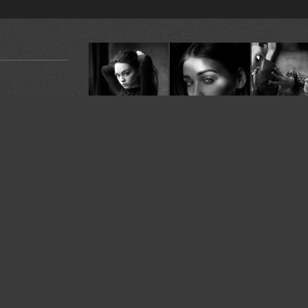
У автора:
58
фото