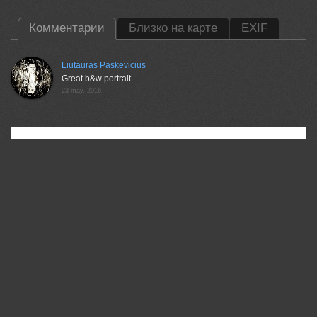
Комментарии
Близко на карте
EXIF
Liutauras Paskevicius
Great b&w portrait
23 may, 2016