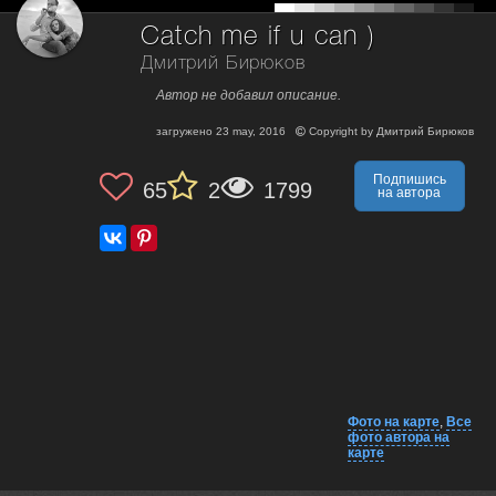
Catch me if u can )
Дмитрий Бирюков
Автор не добавил описание.
загружено
23 may, 2016
Copyright by
Дмитрий Бирюков
Подпишись
65
2
1799
на автора
Фото на карте
,
Все
фото автора на
карте