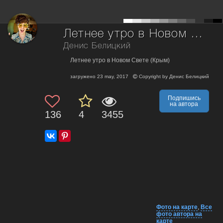
Летнее утро в Новом Свете
Денис Белицкий
Летнее утро в Новом Свете (Крым)
загружено
23 may, 2017
Copyright by
Денис Белицкий
Подпишись
на автора
136
4
3455
Фото на карте
,
Все
фото автора на
карте