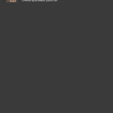
Очень красивые работы!
23 may, 2017
Александр Гвоздь
Отличные кадры!
23 may, 2017
Шипунова Ирина
Отличная серия!
23 may, 2017
Сергей Седов
Очень хорошо!
23 may, 2017
Akira Enzeru
Здорово!
23 may, 2017
Алексей Угальников
Чистый цвет. Приятно.
23 may, 2017
Игорь Дубровский