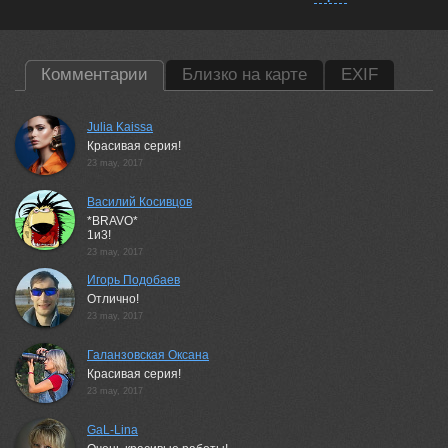
Комментарии
Близко на карте
EXIF
Julia Kaissa
Красивая серия!
23 may, 2017
Василий Косивцов
*BRAVO*
1и3!
23 may, 2017
Игорь Подобаев
Отлично!
23 may, 2017
Галанзовская Оксана
Красивая серия!
23 may, 2017
GaL-Lina