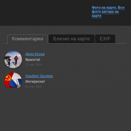
Фото на карте
,
Все
фото автора на
карте
Комментарии
Близко на карте
EXIF
Деян Косев
Красота!
21 mar, 2014
Альберт Беляев
Интересно!
22 mar, 2014