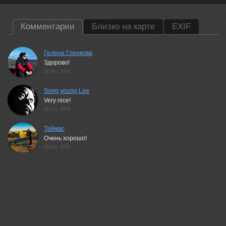
Комментарии
Близко на карте
EXIF
Гелена Гленкова
Здорово!
02 oct, 2014
Song young Lee
Very nice!
03 oct, 2014
Таймас
Очень хорошо!
03 oct, 2014
Андрей Журавлев
Здорово!
03 oct, 2014
Денис Белицкий
Спасибо!
03 oct, 2014