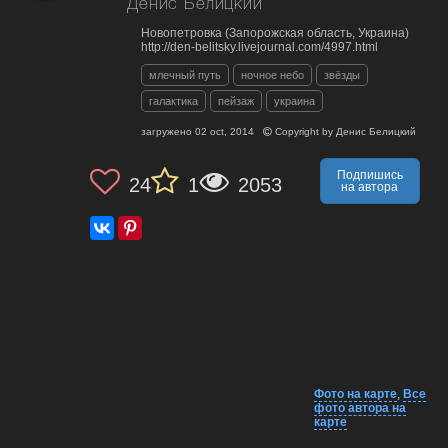
Денис Белицкий
Новопетровка (Запорожская область, Украина)
http://den-belitsky.livejournal.com/4997.html
млечный путь
ночное небо
звёзды
галактика
пейзаж
украина
загружено
02 oct, 2014
Copyright by
Денис Белицкий
Подпишись
24
1
2053
на автора
Фото на карте
,
Все
фото автора на
карте