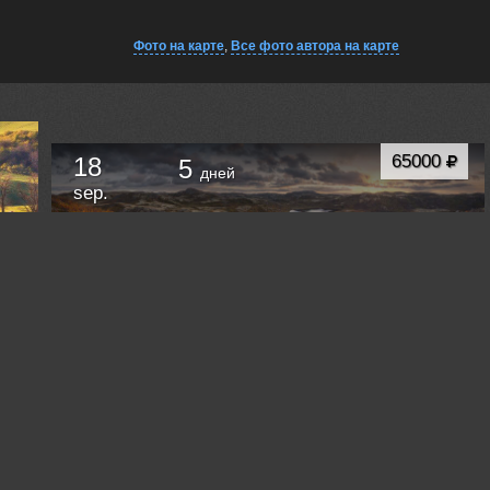
Фото на карте
,
Все фото автора на карте
65000
18
5
дней
sep.
ФОТОТУР "ТЕРИБЕРКА - ЗОЛОТАЯ ОСЕНЬ"
Мурманск
Russia /