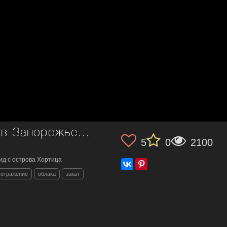
Астрономические сумерки в Запорожье (Украина)
5
0
2100
ид с острова Хортица
отражение
облака
закат