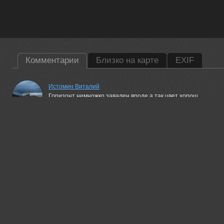
Комментарии
Близко на карте
EXIF
Истомин Виталий
Горизонт немножко завален вроде,а так цвет хорош
09 sep, 2015