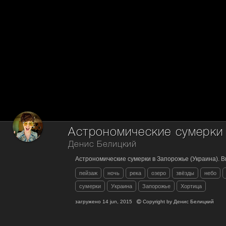
Денис Белицкий
Астрономические сумерки в Запорожье (Украина). В
пейзаж
ночь
река
озеро
звёзды
небо
сумерки
Украина
Запорожье
Хортица
загружено
14 jun, 2015
Copyright by
Денис Белицкий