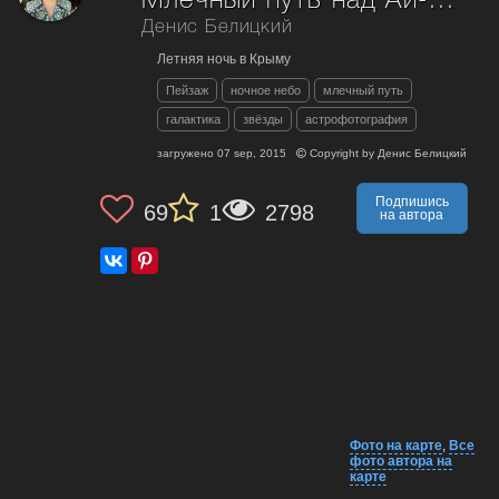
Млечный путь над Ай-петри (Крым)
Денис Белицкий
Летняя ночь в Крыму
Пейзаж
ночное небо
млечный путь
галактика
звёзды
астрофотография
загружено
07 sep, 2015
Copyright by
Денис Белицкий
Подпишись
69
1
2798
на автора
Фото на карте
,
Все
фото автора на
карте