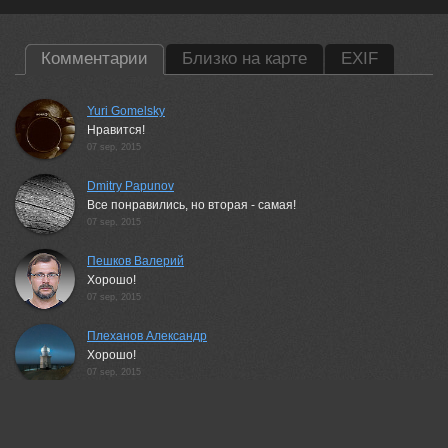
Комментарии
Близко на карте
EXIF
Yuri Gomelsky
Нравится!
07 sep, 2015
Dmitry Papunov
Все понравились, но вторая - самая!
07 sep, 2015
Пешков Валерий
Хорошо!
07 sep, 2015
Плеханов Александр
Хорошо!
07 sep, 2015
Leonid Dyachenko
Понравилась серия. Очень!
07 sep, 2015