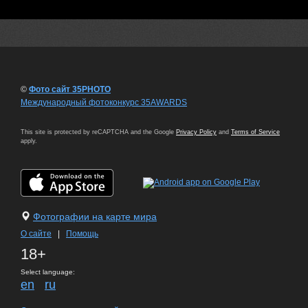
©
Фото сайт 35PHOTO
Международный фотоконкурс 35AWARDS
This site is protected by reCAPTCHA and the Google
Privacy Policy
and
Terms of Service
apply.
Фотографии на карте мира
О сайте
|
Помощь
18+
Select language:
en
ru