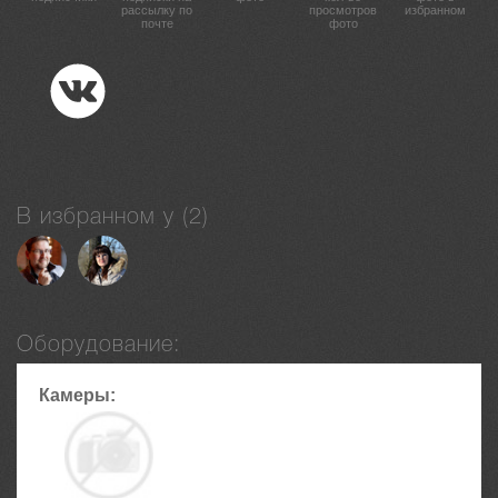
рассылку по
просмотров
избранном
почте
фото
В избранном у (2)
Оборудование:
Камеры: