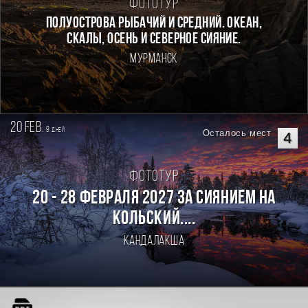
Фототур
Полуострова Рыбачий и Средний. Океан,
скалы, осень и северное сияние.
Мурманск
20 feb.
9
дней
Осталось мест
4
Фототур
20 - 28 февраля 2027 За Сиянием на
Кольский....
Кандалакша