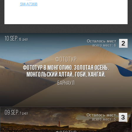
SM-A736B
10 sep.
15
дней
Осталось мест
2
всего мест: 6
Фототур
Фототур в Монголию. Золотая осень.
Монгольский Алтай, Гоби, Хангай.
Барнаул
09 sep.
7
дней
Осталось мест
3
всего мест: 5