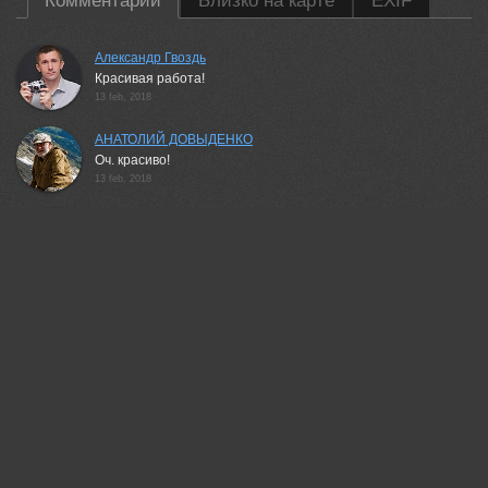
Комментарии
Близко на карте
EXIF
Александр Гвоздь
Красивая работа!
13 feb, 2018
АНАТОЛИЙ ДОВЫДЕНКО
Оч. красиво!
13 feb, 2018
Шевченко Юрий
Красиво:)
13 feb, 2018
Неля Рачкова
Прекрасно!
13 feb, 2018
Антипов Дмитрий
Красиво
14 feb, 2018
Yuri Gomelsky
Отлично!