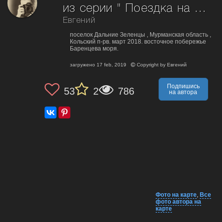
из серии " Поездка на Край Земли"
Евгений
поселок Дальние Зеленцы , Мурманская область ,
Кольский п-рв. март 2018. восточное побережье
Баренцева моря.
загружено
17 feb, 2019
Copyright by
Евгений
Подпишись
53
2
786
на автора
Фото на карте
,
Все
фото автора на
карте