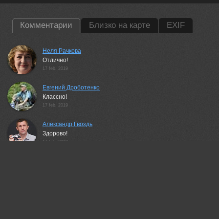
Комментарии
Близко на карте
EXIF
Неля Рачкова
Отлично!
17 feb, 2019
Евгений Дроботенко
Классно!
17 feb, 2019
Александр Гвоздь
Здорово!
17 feb, 2019
Галанзовская Оксана
Отлично!
17 feb, 2019
Cергей Иванов
Здорово! +
17 feb, 2019