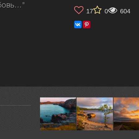
овь..."
17
0
604