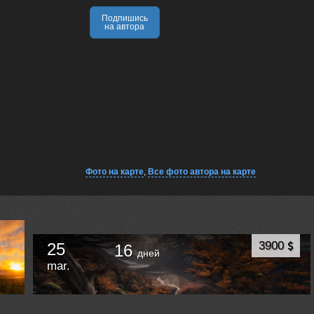
Подпишись
на автора
Фото на карте
,
Все фото автора на карте
3900
25
16
дней
mar.