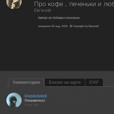
Про кофе , печеньки и люб
Евгений
Автор не добавил описание.
загружено
02 aug, 2020
Copyright by
Евгений
Комментарии
Близко на карте
EXIF
Бурлов Андрей
Понравилось!
02 aug, 2020