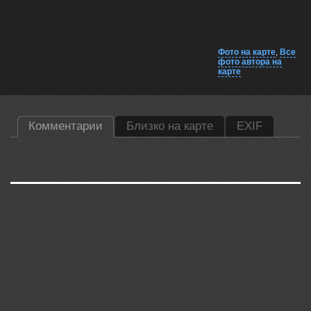
Фото на карте
,
Все
фото автора на
карте
Комментарии
Близко на карте
EXIF