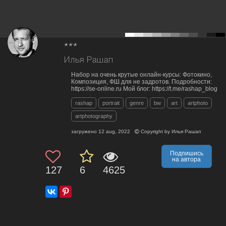
***
Илья Рашап
Набор на очень крутые онлайн-курсы: Фотокино,
Композиция, ФШ для не задротов. Подробности:
https://se-online.ru Мой блог: https://t.me/rashap_blog
rashap
portrait
genre
bw
art
artphoto
artphotography
загружено
12 aug, 2022
Copyright by
Илья Рашап
Подпишись
на автора
127
6
4625