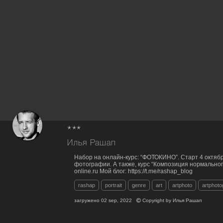
***
Илья Рашап
Набор на онлайн-курс: “ФОТОКИНО”. Старт 4 октябр
фотографии. А также, курс “Композиция нормального 
online.ru Мой блог: https://t.me/rashap_blog
rashap
portrait
genre
art
artphoto
artphot
загружено
02 sep, 2022
Copyright by
Илья Рашап