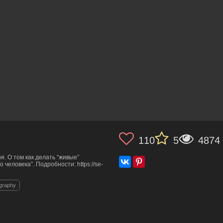
110
5
4874
я. О том как делать “живые”
человека”. Подробности: https://se-
ography