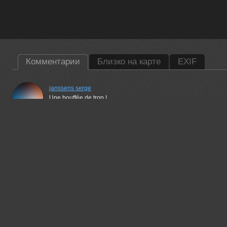
Комментарии
Близко на карте
EXIF
janssens serge
Une bouffée de trop !
06 feb, 2025