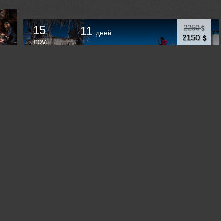
15
2250
11
дней
2150
nov.
Авторский фото тур на Борнео "В гости к
морским цыганам" 2026
Куала-Лумпур
Malaysia /