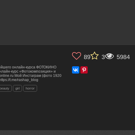
89
3
5984
тейшего онлайн-курса ФОТОКИНО
онлайн-курс «Фотокомпозиция» и
-online.ru Мой Инстаграм (фото 1920
https://t.me/rashap_blog
beauty
girl
horror