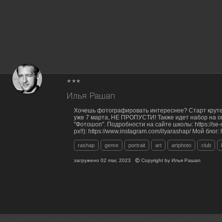
***
Илья Рашап
Хочешь фотографировать интереснее? Старт кру
уже 7 марта, НЕ ПРОПУСТИ! Также идет набор на 
"Фотошоп". Подробности на сайте школы: https://se
px!!): https://www.instagram.com/ilyarashap/ Мой блог: 
rashap
genre
portrait
art
artphoto
club
загружено
02 mar, 2023
Copyright by
Илья Рашап