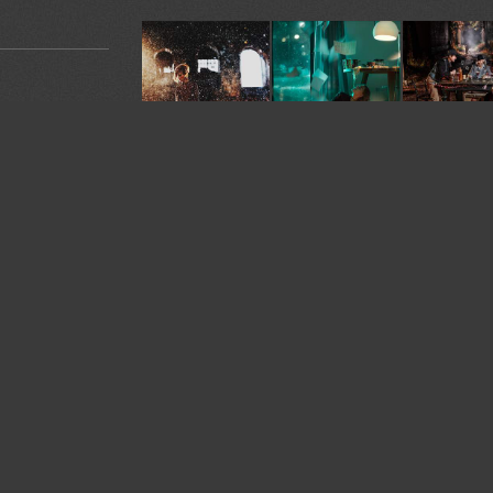
У автора:
335
фото
я. Ставьте
Жанр:
Жанровый портрет
омментарии.