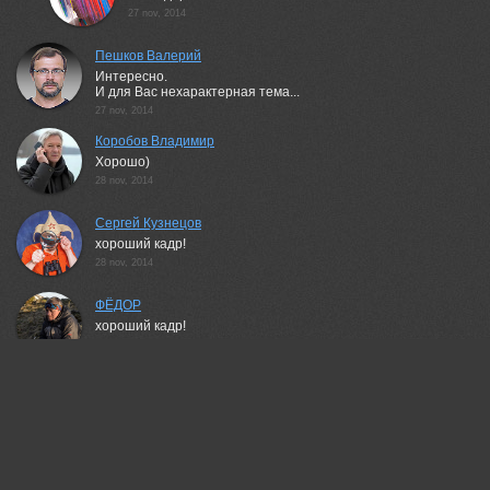
27 nov, 2014
Пешков Валерий
Интересно.
И для Вас нехарактерная тема...
27 nov, 2014
Коробов Владимир
Хорошо)
28 nov, 2014
Сергей Кузнецов
хороший кадр!
28 nov, 2014
ФЁДОР
хороший кадр!
28 nov, 2014
Алла Шевченко
Момент!
28 nov, 2014
Михаил Попов