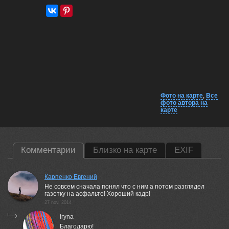
Фото на карте
,
Все
фото автора на
карте
Комментарии
Близко на карте
EXIF
Карпенко Евгений
Не совсем сначала понял что с ним а потом разглядел
газетку на асфальте! Хороший кадр!
27 nov, 2014
iryna
Благодарю!