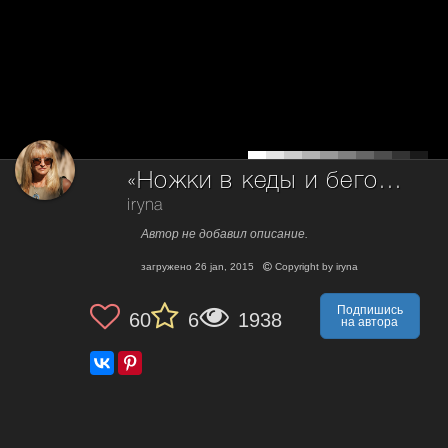
«Ножки в кеды и бегом бегом бегом»
iryna
Автор не добавил описание.
загружено
26 jan, 2015
Copyright by
iryna
Подпишись
60
6
1938
на автора