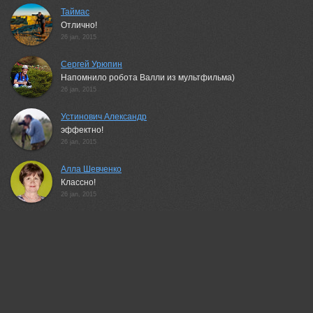
Таймас
Отлично!
26 jan, 2015
Сергей Урюпин
Напомнило робота Валли из мультфильма)
26 jan, 2015
Устинович Александр
эффектно!
26 jan, 2015
Алла Шевченко
Классно!
26 jan, 2015
Сергей Таланов
Динамика!
26 jan, 2015
Марина Никифорова
Аж ветер свистит :-)
26 jan, 2015