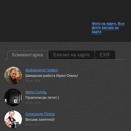
Фото на карте
,
Все
фото автора на
карте
Комментарии
Близко на карте
EXIF
Mulkahainen Valtteri
Шикарная работа Ирин! Очень!
26 jan, 2015
Мира Голубь
Практически летит:)
26 jan, 2015
Александр Перов
Весьма занятно)!
26 jan, 2015