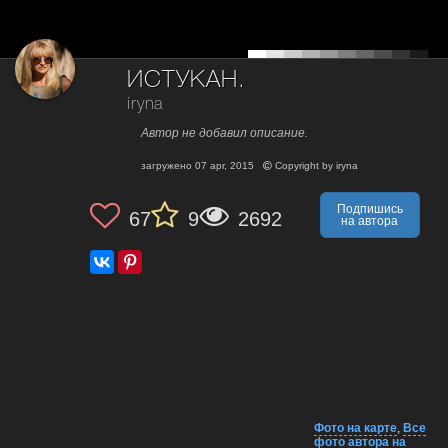
ИСТУКАН.
iryna
Автор не добавил описание.
загружено
07 apr, 2015
Copyright by
iryna
Подпишись
67
9
2692
на автора
Фото на карте
,
Все
фото автора на