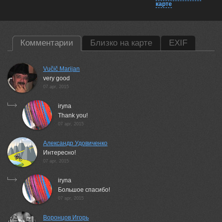
карте
Комментарии
Близко на карте
EXIF
Vučič Marijan
very good
07 apr, 2015
iryna
Thank you!
07 apr, 2015
Александр Удовиченко
Интересно!
07 apr, 2015
iryna
Большое спасибо!
07 apr, 2015
Воронцов Игорь