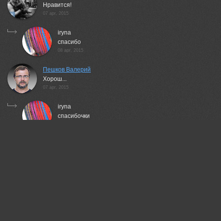
Нравится!
07 apr, 2015
iryna
спасибо
08 apr, 2015
Пешков Валерий
Хорош...
07 apr, 2015
iryna
спасибочки
08 apr, 2015
Taurtirith Photography
Отлично!
07 apr, 2015
iryna
благодарю Вас
08 apr, 2015
КарОл