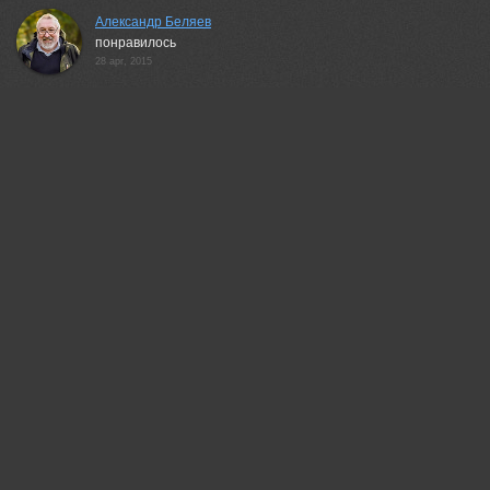
Александр Беляев
понравилось
28 apr, 2015
Коробов Владимир
Хорошо:)
28 apr, 2015
Александр Перов
Шикарно смотрится!
28 apr, 2015
Таня Маркова
Класная работа!
28 apr, 2015
Александр Круль
Через тернии к звёздам... Отменно!
28 apr, 2015
Nguyễn Anh Tuấn
Beautiful
28 apr, 2015