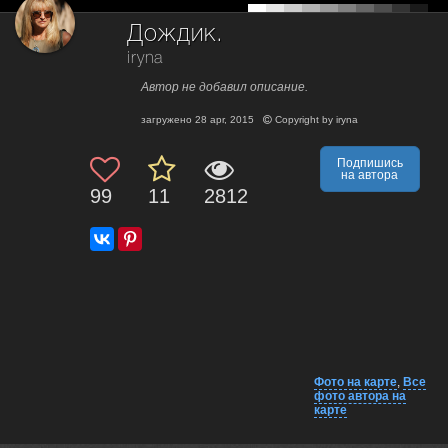
Дождик.
iryna
Автор не добавил описание.
загружено
28 apr, 2015
Copyright by
iryna
Подпишись
на автора
99
11
2812
Фото на карте
,
Все
фото автора на
карте