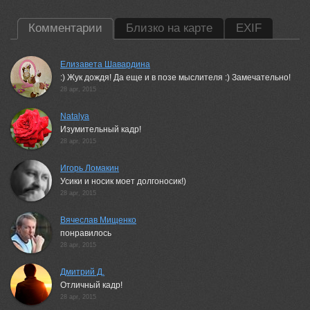
Комментарии
Близко на карте
EXIF
Елизавета Шавардина
:) Жук дождя! Да еще и в позе мыслителя :) Замечательно!
28 apr, 2015
Natalya
Изумительный кадр!
28 apr, 2015
Игорь Ломакин
Усики и носик моет долгоносик!)
28 apr, 2015
Вячеслав Мищенко
понравилось
28 apr, 2015
Дмитрий Д.
Отличный кадр!
28 apr, 2015