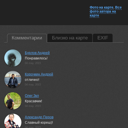
Фото на карте
,
Все
фото автора на
карте
Комментарии
Близко на карте
EXIF
Бурлов Андрей
Понравилось!
04 may, 2015
Корочкин Андрей
отлично!
04 may, 2015
Олег Зкл
Красавчик!
04 may, 2015
Александр Перов
Славный кореш)!
04 may, 2015