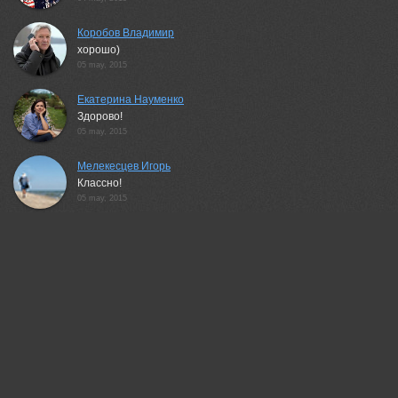
Коробов Владимир
хорошо)
05 may, 2015
Екатерина Науменко
Здорово!
05 may, 2015
Мелекесцев Игорь
Классно!
05 may, 2015
Дмитрий Д.
Отличный кадр!
05 may, 2015
Алла Шевченко
Чудесно!
05 may, 2015
Гадар Рита
Нежная работа.
05 may, 2015