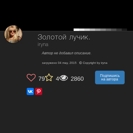
Золотой лучик.
iryna
Автор не добавил описание.
загружено
04 may, 2015
Copyright by
iryna
Подпишись
79
4
2860
на автора