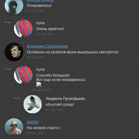
Понравилось!
07 may, 2015
iryna
Очень приятно!
08 may, 2015
Владимир Перепечаев
Особенно на зелёном фоне выигрышно смотрится!
08 may, 2015
iryna
Cпасибо большое!
Вот еще если понравилось!
08 may, 2015
Людмила Прокофьева
объятия! супер!
09 may, 2015
КарОл
На низком старте.)
08 may, 2015