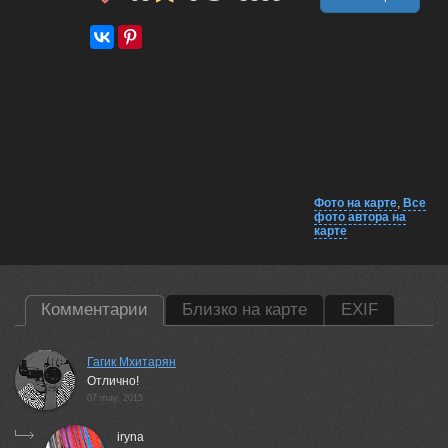
Фото на карте
,
Все
фото автора на
карте
Комментарии
Близко на карте
EXIF
Гагик Мхитарян
Отлично!
07 may, 2015
iryna