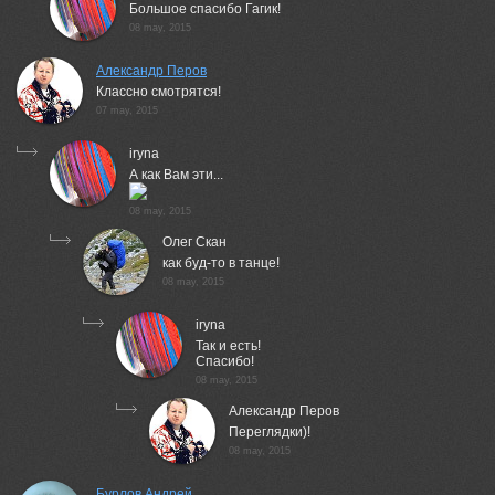
Большое спасибо Гагик!
08 may, 2015
Александр Перов
Классно смотрятся!
07 may, 2015
iryna
А как Вам эти...
08 may, 2015
Олег Скан
как буд-то в танце!
08 may, 2015
iryna
Так и есть!
Спасибо!
08 may, 2015
Александр Перов
Переглядки)!
08 may, 2015
Бурлов Андрей