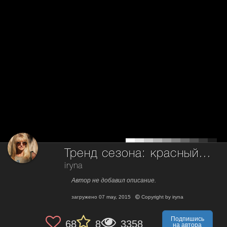
Тренд сезона: красный цвет.
iryna
Автор не добавил описание.
загружено
07 may, 2015
Copyright by
iryna
Подпишись
68
8
3358
на автора