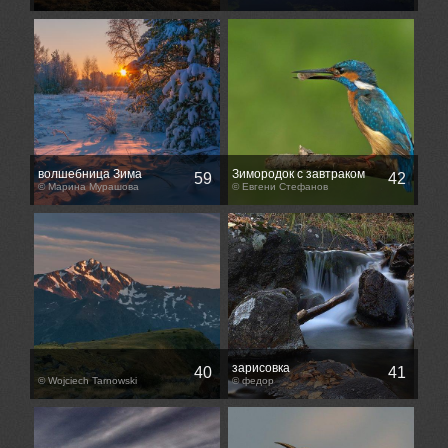
42.5 mm
2 фото
43 mm
7 фото
45 mm
10 фото
48 mm
1 фото
50 mm
65 фото
53 mm
1 фото
55 mm
20 фото
62.5 mm
1 фото
63 mm
1 фото
65 mm
3 фото
68 mm
1 фото
70 mm
8 фото
волшебница Зима
Зимородок с завтраком
59
73 mm
42
2 фото
© Марина Мурашова
© Евгени Стефанов
75 mm
4 фото
77 mm
13 фото
77.5 mm
1 фото
80 mm
4 фото
85 mm
4 фото
88 mm
1 фото
90 mm
8 фото
92.5 mm
1 фото
93 mm
1 фото
95 mm
3 фото
97.5 mm
1 фото
100 mm
26 фото
103 mm
3 фото
зарисовка
40
41
108 mm
2 фото
© Wojciech Tarnowski
© федор
113 mm
1 фото
115 mm
2 фото
120 mm
3 фото
135 mm
20 фото
148 mm
1 фото