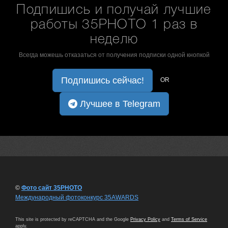
Подпишись и получай лучшие
работы 35PHOTO 1 раз в
неделю
Всегда можешь отказаться от получения подписки одной кнопкой
Подпишись сейчас!
OR
Лучшее в Telegram
©
Фото сайт 35PHOTO
Международный фотоконкурс 35AWARDS
This site is protected by reCAPTCHA and the Google
Privacy Policy
and
Terms of Service
apply.