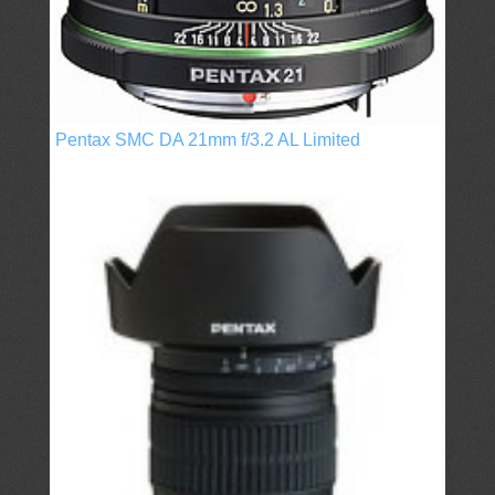
Pentax SMC DA 21mm f/3.2 AL Limited