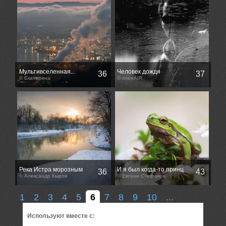
Мультивселенная...
Человек дождя
36
37
© Екатерина
© пленAIR
(PhotoJourneys.ru) Васягина
Река Истра морозным
И я был когда-то принц
36
43
утром
© Александр Кыров
© Евгени Стефанов
1
2
3
4
5
6
7
8
9
10
...
Используют вместе с: