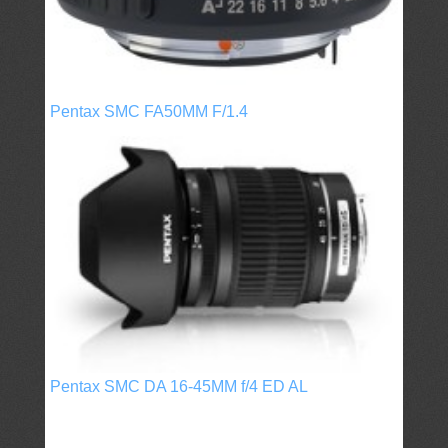
Pentax SMC FA50MM F/1.4
Pentax SMC DA 16-45MM f/4 ED AL