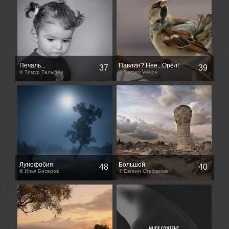
Печаль...
Павлин? Нее...Орёл!
37
39
© Тимур Талыбов
© Sergey Volkov
Лунофобия
Большой
48
40
© Илья Бисеров
© Евгени Стефанов