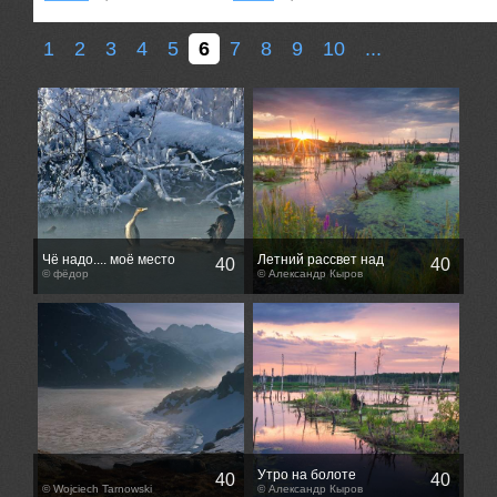
iso 320
15.6 mm
14 фото
1 фото
iso 400
16 mm
62 фото
38 фото
iso 500
17 mm
3 фото
8 фото
1
2
3
4
5
6
7
8
9
10
...
iso 560
18 mm
1 фото
47 фото
iso 800
19 mm
17 фото
4 фото
iso 1000
20 mm
1 фото
15 фото
iso 1100
21 mm
1 фото
45 фото
iso 1250
21.2 mm
1 фото
1 фото
iso 3200
22 mm
2 фото
4 фото
iso 6400
23 mm
1 фото
7 фото
23.1 mm
9 фото
24 mm
8 фото
25.6 mm
1 фото
26 mm
6 фото
26.2 mm
2 фото
27 mm
1 фото
28 mm
Чё надо.... моё место
Летний рассвет над
7 фото
40
40
28.1 mm
© фёдор
болотом
© Александр Кыров
1 фото
29 mm
12 фото
30 mm
4 фото
30.6 mm
2 фото
31 mm
6 фото
32.5 mm
5 фото
33 mm
3 фото
34 mm
4 фото
35 mm
11 фото
36 mm
3 фото
36.2 mm
1 фото
38 mm
7 фото
38.1 mm
1 фото
Утро на болоте
39 mm
40
1 фото
40
© Wojciech Tarnowski
© Александр Кыров
40 mm
24 фото