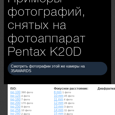
фотографий,
снятых на
фотоаппарат
Pentax K20D
Смотреть фотографии этой же камеры на
35AWARDS
ISO:
Фокусное расстояние:
Диафрагма
iso 100
8 mm
390 фото
1 фото
iso 125
10 mm
4 фото
45 фото
iso 160
11 mm
7 фото
4 фото
iso 200
12 mm
170 фото
26 фото
iso 250
13 mm
9 фото
3 фото
iso 256
14 mm
10 фото
11 фото
iso 280
15 mm
2 фото
3 фото