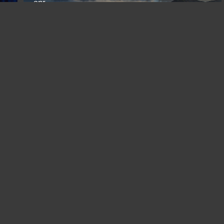
apr.
Алайский хребет и Восточный Памир. Киргизия
и Таджикистан. Весенний джип-фототур.
Ош
Kyrgyzstan (Kyrgyzstan) /
5 FF