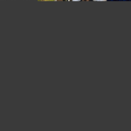
У автора:
79
фото
Камера:
EOS 5D Mark III
Объектив:
Sigma 35mm f/1.4 DG HSM or Sigma 35mm f/1.
High-Speed Prime | 017
Жанр:
Без категории
я. Ставьте
омментарии.
е