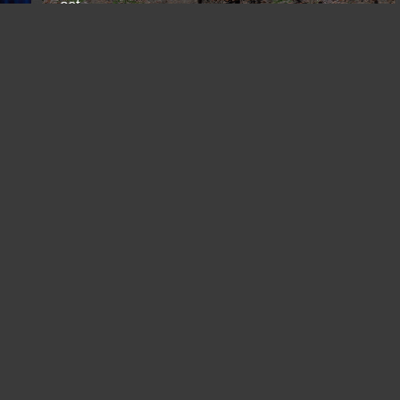
oct.
Осень в Южном Дагестане
Дербент
Russia /