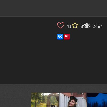
41
3
2494