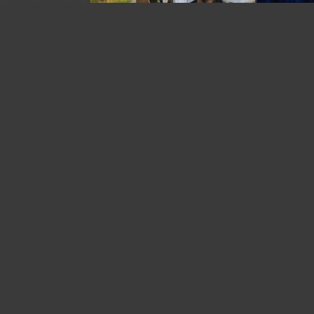
У автора:
79
фото
Жанр:
Ню
я. Ставьте
омментарии.
е