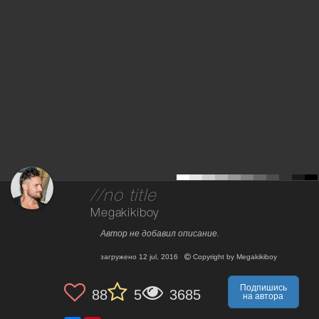
//no title
Megakikiboy
Автор не добавил описание.
загружено
12 jul, 2016
Copyright by
Megakikiboy
Подпишись
88
5
3685
на автора