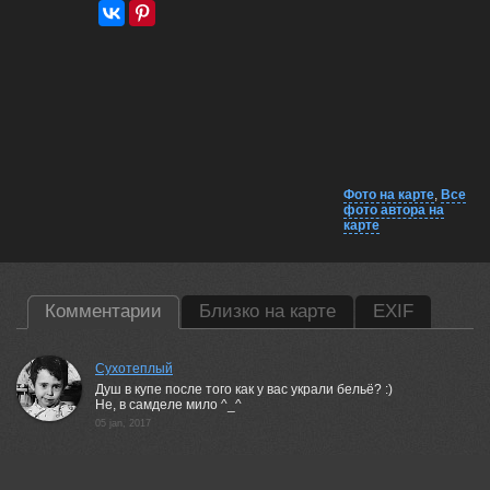
Фото на карте
,
Все
фото автора на
карте
Комментарии
Близко на карте
EXIF
Сухотеплый
Душ в купе после того как у вас украли бельё? :)
Не, в самделе мило ^_^
05 jan, 2017