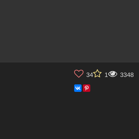
34
1
3348