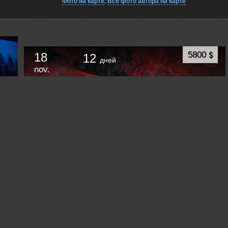
Фото на карте
,
Все фото автора на карте
5800
18
12
дней
nov.
ЯПОНИЯ. СЕЗОН МОМИДЗИ
Токио
Japan /