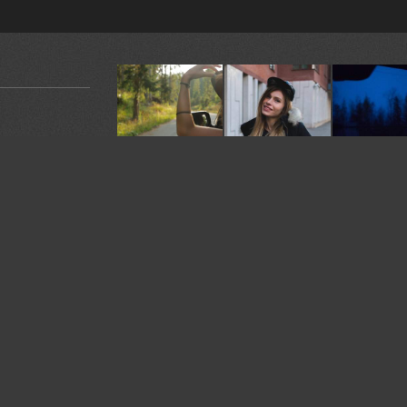
У автора:
79
фото
Жанр:
Ню