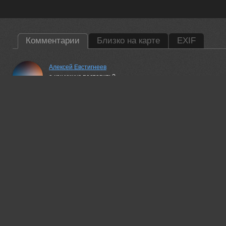
Комментарии
Близко на карте
EXIF
Алексей Евстигнеев
а как минус поставить?
10 mar, 2017
Incognito Andrew
никак. давно отменён
10 mar, 2017
Megakikiboy
хахаха, выкусил)
22 may, 2017