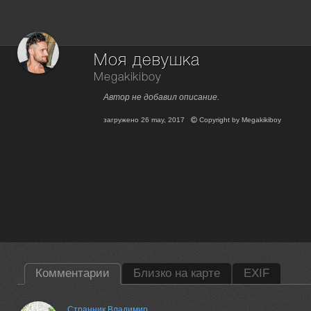
Моя девушка
Megakikiboy
Автор не добавил описание.
загружено
26 may, 2017
Copyright by
Megakikiboy
Комментарии
Близко на карте
EXIF
Странник Владимир