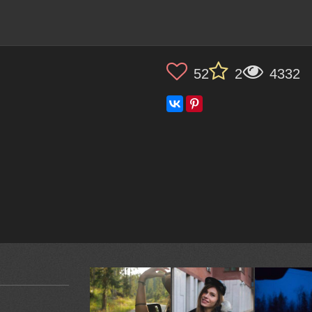
52
2
4332