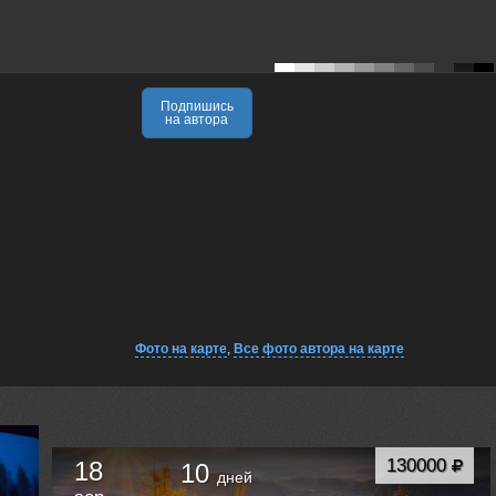
Подпишись
на автора
Фото на карте
,
Все фото автора на карте
130000
18
10
дней