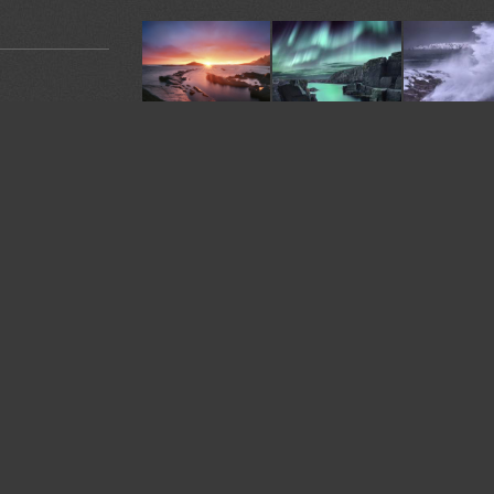
У автора:
244
фото
я. Ставьте
В сообществах:
Aurora Borealis
омментарии.