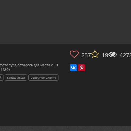
257
19
427
фото туре осталось два места с 13
 здесь
й
кандалакша
северное сияние