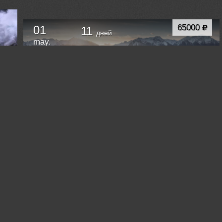
65000
01
11
дней
may.
ФОТОТУР В ЧАРСКИЕ ПЕСКИ
Красноярск
Russia /