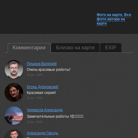
Фото на карте
,
Все
фото автора на
карте
Комментарии
Близко на карте
EXIF
Пешков Валерий
Очень красивые работы!
24 jun, 2025
Игорь Дубровский
Красивая серия!
24 jun, 2025
Черкасов Александр
Замечательные работы !😍👌🏻👍🏻
24 jun, 2025
Александр Гвоздь