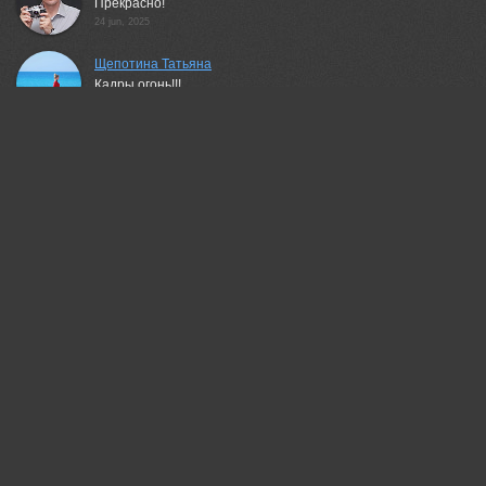
Прекрасно!
24 jun, 2025
Щепотина Татьяна
Кадры огонь!!!
24 jun, 2025
Алёна Сурнина
Шикарная серия!
24 jun, 2025
Чепленко Алексей
Прекрасные снимки!
24 jun, 2025
Татьяна Феденкова
Красивая серия!
24 jun, 2025
Медянцев Дмитрий
ЗдОрово, Сергей!
24 jun, 2025
Шипунова Ирина