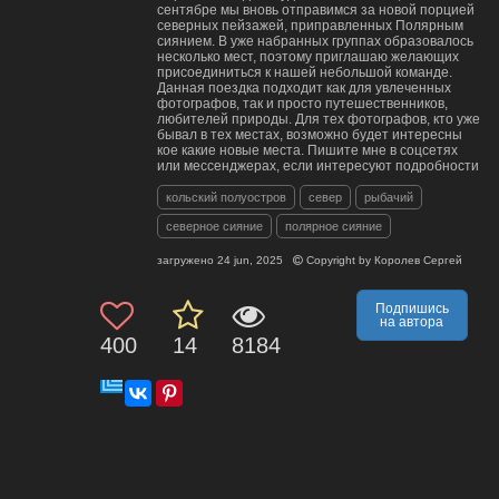
сентябре мы вновь отправимся за новой порцией
северных пейзажей, приправленных Полярным
сиянием. В уже набранных группах образовалось
несколько мест, поэтому приглашаю желающих
присоединиться к нашей небольшой команде.
Данная поездка подходит как для увлеченных
фотографов, так и просто путешественников,
любителей природы. Для тех фотографов, кто уже
бывал в тех местах, возможно будет интересны
кое какие новые места. Пишите мне в соцсетях
или мессенджерах, если интересуют подробности
кольский полуостров
север
рыбачий
северное сияние
полярное сияние
загружено
24 jun, 2025
Copyright by
Королев Сергей
Подпишись
на автора
400
14
8184