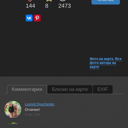
144
8
2473
Фото на карте
,
Все
фото автора на
карте
Комментарии
Близко на карте
EXIF
Leonid Dyachenko
Отлично!
01 dec, 2021
Евгений Дроботенко