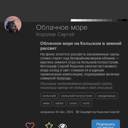
Облачное море
Королев Сергей
Облачное море на Кольском в зимний
рассвет
На фоне золотого рассвета заснеженные скалы
словно парят над бескрайним морем облаков —
картина зимнего утра на Кольском полуострове.
Фотограф Сергей Королев запечатлел момент,
когда холод и свет сливаются в единую
гармоничную композицию, подчеркивая величие
северной природы.
Описание подготовлено редакцией сайта,
поскольку автор не добавил своё описание.
кольский
кольский полуостров
кандалакша
зима
winter
snow
north
загружено
01 dec, 2021
Copyright by
Королев Сергей
Подпишись
на автора