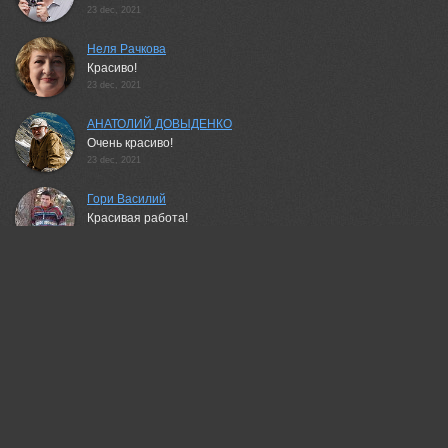
23 dec, 2021
Неля Рачкова
Красиво!
23 dec, 2021
АНАТОЛИЙ ДОВЫДЕНКО
Очень красиво!
23 dec, 2021
Гори Василий
Красивая работа!
23 dec, 2021
Вячеслав Холзаков
Красивая работа!
23 dec, 2021
Василий Косивцов
*BRAVO*
23 dec, 2021
Бирюков Вячеслав
Какая прелесть всё таки вот такие закаты! С таким