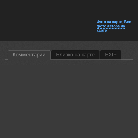
Фото на карте
,
Все
фото автора на
карте
Комментарии
Близко на карте
EXIF
Гори Василий
Superb!
27 oct, 2025
Беденко Григорий
суперовски!
27 oct, 2025
Ali Pashang
Great shot!
28 oct, 2025