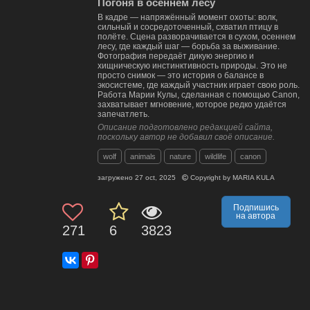
Погоня в осеннем лесу
В кадре — напряжённый момент охоты: волк,
сильный и сосредоточенный, схватил птицу в
полёте. Сцена разворачивается в сухом, осеннем
лесу, где каждый шаг — борьба за выживание.
Фотография передаёт дикую энергию и
хищническую инстинктивность природы. Это не
просто снимок — это история о балансе в
экосистеме, где каждый участник играет свою роль.
Работа Марии Кулы, сделанная с помощью Canon,
захватывает мгновение, которое редко удаётся
запечатлеть.
Описание подготовлено редакцией сайта,
поскольку автор не добавил своё описание.
wolf
animals
nature
wildlife
canon
загружено
27 oct, 2025
Copyright by
MARIA KULA
Подпишись
на автора
271
6
3823