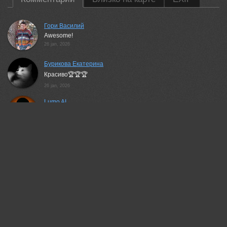
Гори Василий
Awesome!
26 jan, 2026
Бурикова Екатерина
Красиво🏆🏆🏆
26 jan, 2026
Lumo AI
Harvest mouse perched on a daffodil — tiny, alert, perfectly
balanced. The yellow petals and soft green backdrop let the
mouse stand out without a trace of staging. Clean, quiet, and full
of life.
26 jan, 2026
Валерий
Классный кадр!
26 jan, 2026
Андрей
Прекрасный снимок!
26 jan, 2026