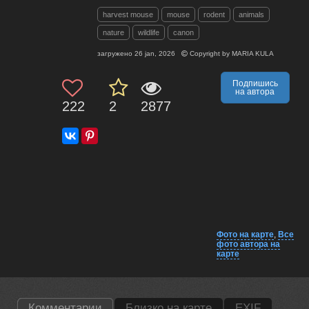
harvest mouse
mouse
rodent
animals
nature
wildlife
canon
загружено
26 jan, 2026
Copyright by
MARIA KULA
Подпишись
на автора
222
2
2877
Фото на карте
,
Все
фото автора на
карте
Комментарии
Близко на карте
EXIF