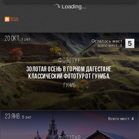
Loading...
RSS
20 окт.
6
дней
Осталось мест
5
всего мест: 8
Фототур
Золотая осень в горном Дагестане.
Классический фототур от Гуниба.
Гуниб
23 янв.
15
дней
Всего мест:
4
Фототур