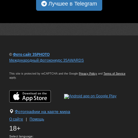
Лучшее в Telegram
©
Фото сайт 35PHOTO
Международный фотоконкурс 35AWARDS
This site is protected by reCAPTCHA and the Google
Privacy Policy
and
Terms of Service
apply.
Фотографии на карте мира
О сайте
|
Помощь
18+
Select language: