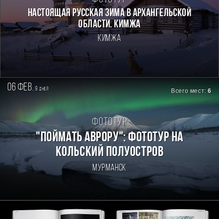
Настоящая Русская зима в Архангельской
области. Кимжа
Кимжа
06 фев.
9
дней
Всего мест:
6
Фототур
"Поймать Аврору": фототур на
Кольский полуостров
Мурманск