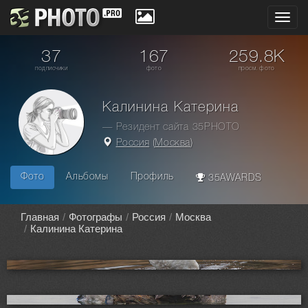
Toggl
navig
37
167
259.8K
подписчики
фото
просм. фото
Калинина Катерина
— Резидент сайта 35PHOTO
Россия
(
Москва
)
Фото
Альбомы
Профиль
35AWARDS
Главная
Фотографы
Россия
Москва
Калинина Катерина