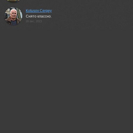
Kotusov Cergey
Снято классно.
26 dec, 2015
Владимир Метцгер
Симпатичные!
26 dec, 2015
Бурлов Андрей
Понравилось!
26 dec, 2015
Eleonora Grigorjeva
Очень милые носики:)
26 dec, 2015
ФЁДОР
Хорошо!
26 dec, 2015
MVO (Марк Орлов)
Симпатяги)!
28 dec, 2015