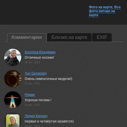
Фото на карте
,
Все
фото автора на
карте
Комментарии
Близко на карте
EXIF
Коробов Владимир
Отличные носики!
26 dec, 2015
Yuri Gomelsky
Очень симпатичные модели!)
26 dec, 2015
Роман
Хороши песики.!
26 dec, 2015
Лидия Киприч
первая и четвёртая нравятся)
26 dec, 2015