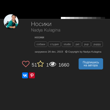
Носики
Nadya Kulagina
носики
собаки
студия
studio
pet
pup
puppy
загружено
26 dec, 2015
Copyright by
Nadya Kulagina
Подпишись
51
1
1660
на автора