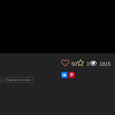
50
1
1815
а
Подводная съемка