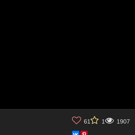
61
1
1907