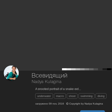
Всевидящий
Nadya Kulagina
A snooted portrait of a snake eel...
underwater
macro
shoot
swimming
diving
загружено
09 nov, 2016
Copyright by
Nadya Kulagina