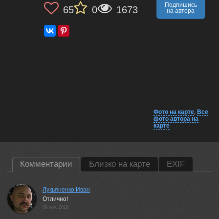
Подпишись
65
0
1673
на автора
Фото на карте
,
Все
фото автора на
карте
Комментарии
Близко на карте
EXIF
Лукьяненко Иван
Отлично!
09 nov, 2016