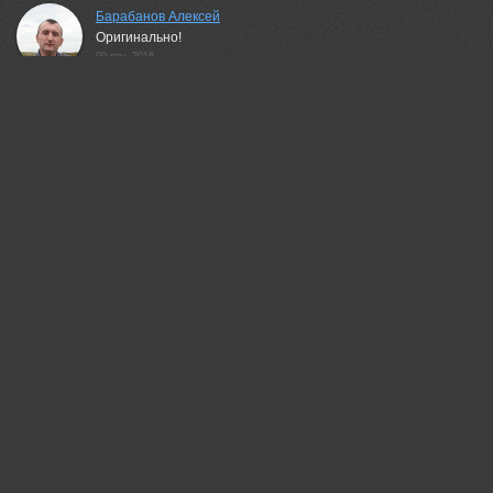
Барабанов Алексей
Оригинально!
09 nov, 2016
Александр Гвоздь
Здорово!
10 nov, 2016
Мария Горская
Чужеземец!
10 nov, 2016
Василий Косивцов
*BRAVO*
10 nov, 2016