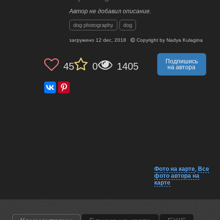
Автор не добавил описание.
dog photography
dog
загружено
12 dec, 2018
Copyright by
Nadya Kulagina
Подпишись
45
0
1405
на автора
Фото на карте
,
Все
фото автора на
карте