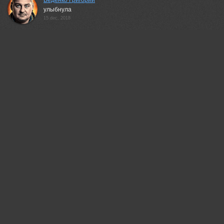
Беденко Григорий
улыбнула
15 dec, 2018
Неля Рачкова
Классно! :)
15 dec, 2018
Василий Косивцов
*BRAVO*
15 dec, 2018
Alexander Shkolnitsky
Трюк не удался а фото получилось.
15 dec, 2018