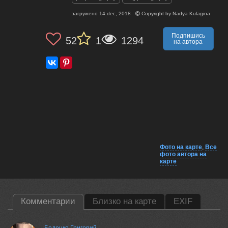
загружено
14 dec, 2018
Copyright by
Nadya Kulagina
Подпишись
52
1
1294
на автора
Фото на карте
,
Все
фото автора на
карте
Комментарии
Близко на карте
EXIF