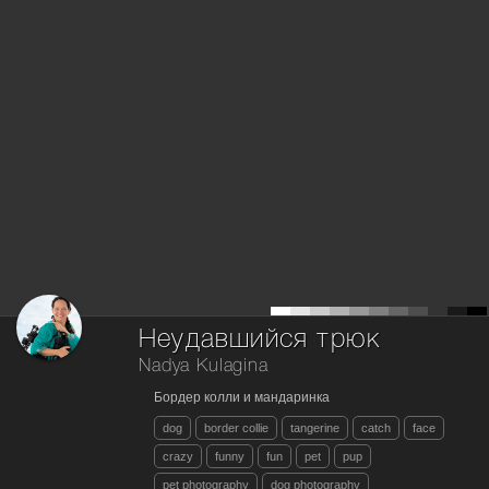
Неудавшийся трюк
Nadya Kulagina
Бордер колли и мандаринка
dog
border collie
tangerine
catch
face
crazy
funny
fun
pet
pup
pet photography
dog photography